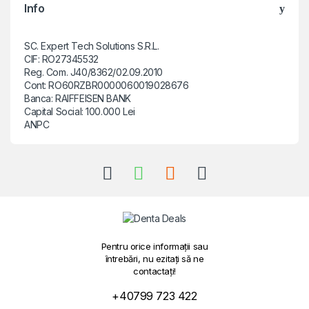
Info
SC. Expert Tech Solutions S.R.L.
CIF: RO27345532
Reg. Com. J40/8362/02.09.2010
Cont: RO60RZBR0000060019028676
Banca: RAIFFEISEN BANK
Capital Social: 100.000 Lei
ANPC
Pentru orice informații sau
întrebări, nu ezitați să ne
contactați!
+40799 723 422