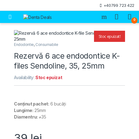
Skip to navigation
Skip to content
+40799 723 422
Open
0
Stoc epuizat!
🔍
Endodontie
,
Consumabile
Rezervă 6 ace endodontice K-
files Sendoline, 35, 25mm
Availability:
Stoc epuizat
Conținut pachet:
6 bucăți
Lungime:
25mm
Diamentru:
⌀35
39
lei