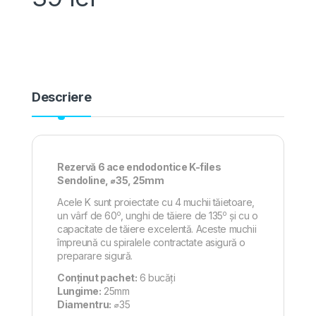
Descriere
Rezervă 6 ace endodontice K-files
Sendoline, ⌀35, 25mm
Acele K sunt proiectate cu 4 muchii tăietoare,
o
o
un vârf de 60
, unghi de tăiere de 135
și cu o
capacitate de tăiere excelentă. Aceste muchii
împreună cu spiralele contractate asigură o
preparare sigură.
Conținut pachet:
6 bucăți
Lungime:
25mm
Diamentru:
⌀35