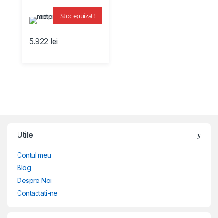
Stoc epuizat!
5.922
lei
Brands Carousel
Utile
Contul meu
Blog
Despre Noi
Contactati-ne