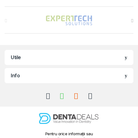
Brands Carousel
Utile
Info
Pentru orice informații sau