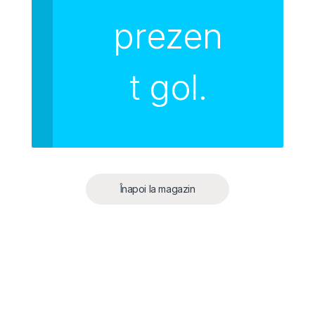
prezen
t gol.
Înapoi la magazin