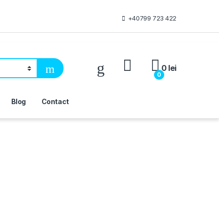
+40799 723 422
0
lei
0
Blog
Contact