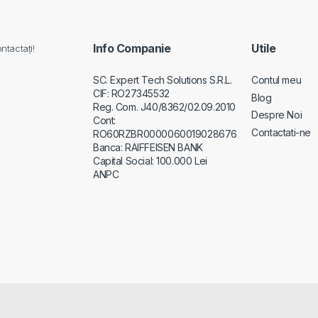
Info Companie
Utile
ntactați!
SC. Expert Tech Solutions S.R.L.
Contul meu
CIF: RO27345532
Blog
Reg. Com. J40/8362/02.09.2010
Despre Noi
Cont:
Contactati-ne
RO60RZBR0000060019028676
Banca: RAIFFEISEN BANK
Capital Social: 100.000 Lei
ANPC