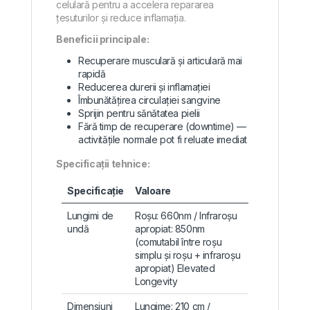
celulară pentru a accelera repararea
țesuturilor și reduce inflamația.
Beneficii principale:
Recuperare musculară și articulară mai
rapidă
Reducerea durerii și inflamației
Îmbunătățirea circulației sangvine
Sprijin pentru sănătatea pielii
Fără timp de recuperare (downtime) —
activitățile normale pot fi reluate imediat
Specificații tehnice:
Specificație
Valoare
Lungimi de
Roșu: 660nm / Infraroșu
undă
apropiat: 850nm
(comutabil între roșu
simplu și roșu + infraroșu
apropiat)
Elevated
Longevity
Dimensiuni
Lungime: 210 cm /