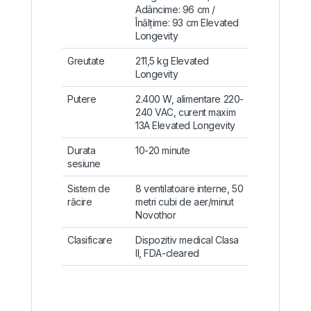
Adâncime: 96 cm /
Înălțime: 93 cm
Elevated
Longevity
Greutate
211,5 kg
Elevated
Longevity
Putere
2.400 W, alimentare 220-
240 VAC, curent maxim
13A
Elevated Longevity
Durata
10-20 minute
sesiune
Sistem de
8 ventilatoare interne, 50
răcire
metri cubi de aer/minut
Novothor
Clasificare
Dispozitiv medical Clasa
II, FDA-cleared