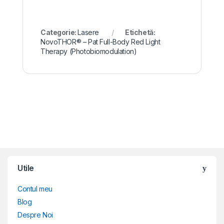
Categorie:
Lasere
Etichetă:
NovoTHOR® – Pat Full-Body Red Light
Therapy (Photobiomodulation)
Brands Carousel
Utile
Contul meu
Blog
Despre Noi