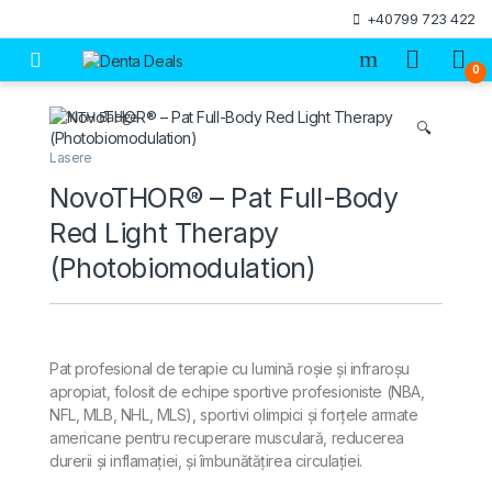
Skip to navigation
Skip to content
+40799 723 422
Open
0
🔍
Lasere
NovoTHOR® – Pat Full-Body
Red Light Therapy
(Photobiomodulation)
Pat profesional de terapie cu lumină roșie și infraroșu
apropiat, folosit de echipe sportive profesioniste (NBA,
NFL, MLB, NHL, MLS), sportivi olimpici și forțele armate
americane pentru recuperare musculară, reducerea
durerii și inflamației, și îmbunătățirea circulației.