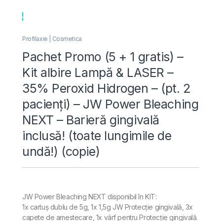
Profilaxie | Cosmetica
Pachet Promo (5 + 1 gratis) –
Kit albire Lampă & LASER –
35% Peroxid Hidrogen – (pt. 2
pacienți) – JW Power Bleaching
NEXT – Barieră gingivală
inclusă! (toate lungimile de
undă!) (copie)
JW Power Bleaching NEXT disponibil în KIT:
1x cartuș dublu de 5g, 1x 1,5g JW Protecție gingivală, 3x
capete de amestecare, 1x vârf pentru Protecție gingivală.