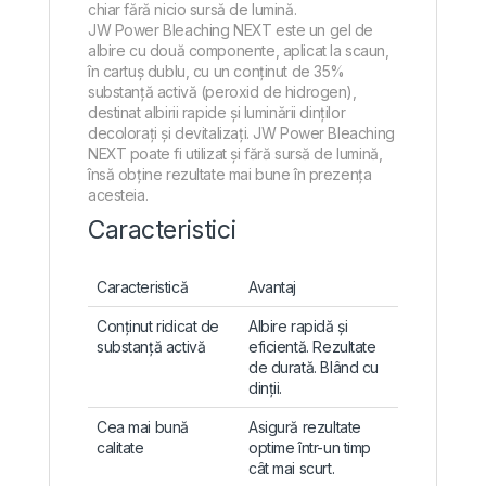
chiar fără nicio sursă de lumină.
JW Power Bleaching NEXT este un gel de
albire cu două componente, aplicat la scaun,
în cartuș dublu, cu un conținut de 35%
substanță activă (peroxid de hidrogen),
destinat albirii rapide și luminării dinților
decolorați și devitalizați. JW Power Bleaching
NEXT poate fi utilizat și fără sursă de lumină,
însă obține rezultate mai bune în prezența
acesteia.
Caracteristici
Caracteristică
Avantaj
Conținut ridicat de
Albire rapidă și
substanță activă
eficientă. Rezultate
de durată. Blând cu
dinții.
Cea mai bună
Asigură rezultate
calitate
optime într-un timp
cât mai scurt.