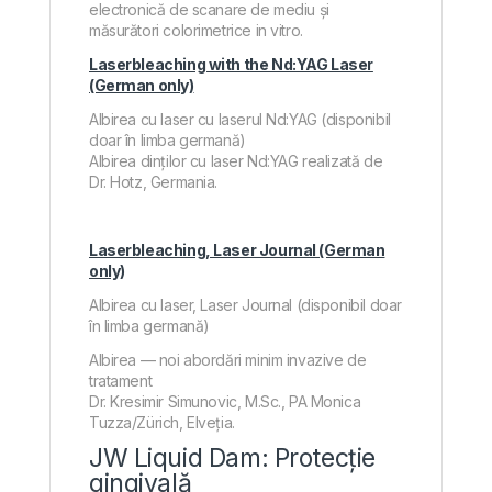
electronică de scanare de mediu și
măsurători colorimetrice in vitro.
Laserbleaching with the Nd:YAG Laser
(German only)
Albirea cu laser cu laserul Nd:YAG (disponibil
doar în limba germană)
Albirea dinților cu laser Nd:YAG realizată de
Dr. Hotz, Germania.
Laserbleaching, Laser Journal (German
only)
Albirea cu laser, Laser Journal (disponibil doar
în limba germană)
Albirea — noi abordări minim invazive de
tratament
Dr. Kresimir Simunovic, M.Sc., PA Monica
Tuzza/Zürich, Elveția.
JW Liquid Dam: Protecție
gingivală