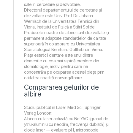
sale în cercetare și dezvoltare.
Directorul departamentului de cercetare și
dezvoltare este Univ. Prof. Dr. Johann
Wernisch de la Universitatea Tehnică din
Viena, Institutul de Fizică a Stării Solide.
Produsele noastre de albire sunt dezvoltate și
permanent adaptate standardelor de calitate
superioară în colaborare cu Universitatea
Stomatologică Bernhard Gottlieb din Viena.
Piața esteticii dentare este unul dintre
domeniile cu cea mai rapidă creștere din
stomatologie, motiv pentru care ne
concentrăm pe ocuparea acestei piețe prin
calitatea noastră convingătoare.
Compararea gelurilor de
albire
Studiu publicat în Laser Med Sci, Springer
Verlag London:
Albirea cu laser activată cu Nd:YAG (granat de
ytriu-aluminiu cu neodim, frecvență dublată) și
diode laser — evaluare pH, microscopie