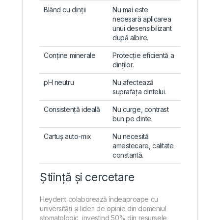
Blând cu dinții
Nu mai este
necesară aplicarea
unui desensibilizant
după albire.
Conține minerale
Protecție eficientă a
dinților.
pH neutru
Nu afectează
suprafața dintelui.
Consistență ideală
Nu curge, contrast
bun pe dinte.
Cartuș auto-mix
Nu necesită
amestecare, calitate
constantă.
Știință și cercetare
Heydent colaborează îndeaproape cu
universități și lideri de opinie din domeniul
stomatologic, investind 50% din resursele