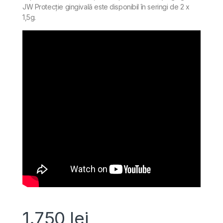
JW Protecție gingivală este disponibil în seringi de 2 x
1,5g.
1.750
lei