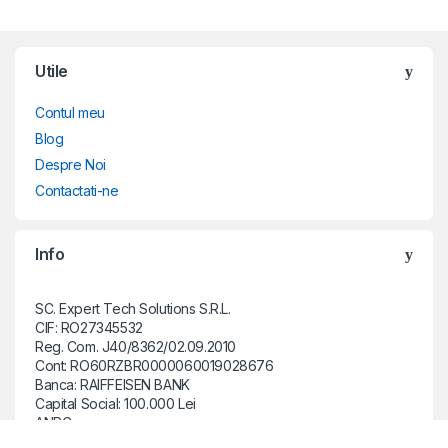
Brands Carousel
Utile
Contul meu
Blog
Despre Noi
Contactati-ne
Info
SC. Expert Tech Solutions S.R.L.
CIF: RO27345532
Reg. Com. J40/8362/02.09.2010
Cont: RO60RZBR0000060019028676
Banca: RAIFFEISEN BANK
Capital Social: 100.000 Lei
ANPC