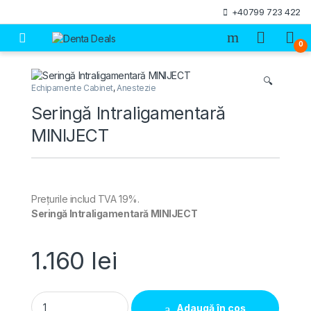
Skip to navigation
Skip to content
+40799 723 422
Open
0
🔍
Echipamente Cabinet
,
Anestezie
Seringă Intraligamentară
MINIJECT
Prețurile includ TVA 19%.
Seringă Intraligamentară MINIJECT
1.160
lei
Seringă Intraligamentară MINIJECT quantity
Adaugă în coș