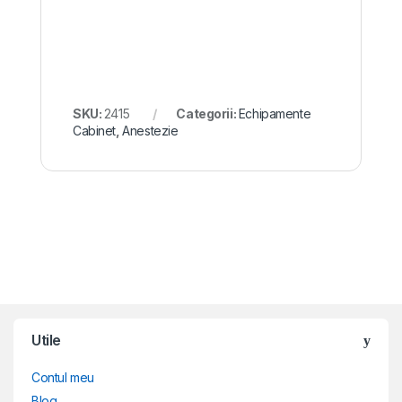
SKU:
2415
Categorii:
Echipamente
Cabinet
,
Anestezie
Brands Carousel
Utile
Contul meu
Blog