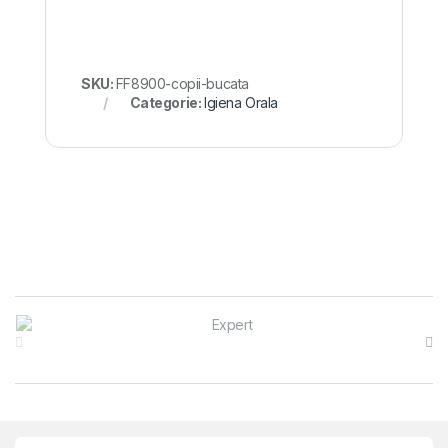
SKU:
FF8900-copii-bucata
Categorie:
Igiena Orala
Brands Carousel