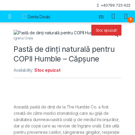
Skip to navigation
Skip to content
+40799 723 422
Open
0
Stoc epuizat!
🔍
Igiena Orala
Pastă de dinți naturală pentru
COPII Humble – Căpșune
Availability:
Stoc epuizat
Această pastă de dinți de la The Humble Co. a fost
creată de către medici stomatologi care au grijă de
sănătatea dumneavoastră orală și de mediul înconjurător,
dar și de copiii care au nevoie de îngrijire orală. Este utilă
pentru prevenirea cariilor, sângerarea gingiilor, respirație