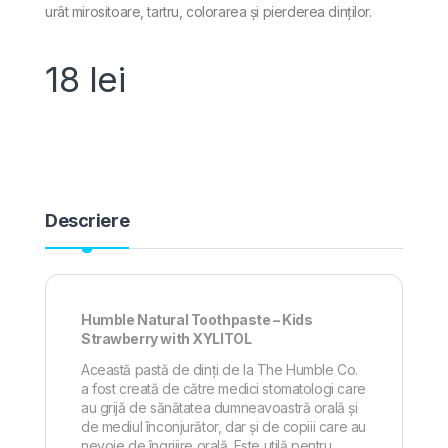
urât mirositoare, tartru, colorarea și pierderea dinților.
18
lei
Descriere
Humble Natural Toothpaste – Kids
Strawberry with XYLITOL
Această pastă de dinți de la The Humble Co.
a fost creată de către medici stomatologi care
au grijă de sănătatea dumneavoastră orală și
de mediul înconjurător, dar și de copiii care au
nevoie de îngrijire orală. Este utilă pentru