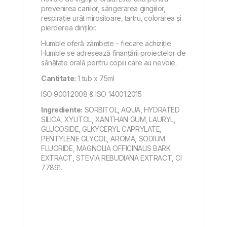
prevenirea cariilor, sângerarea gingiilor,
respirație urât mirositoare, tartru, colorarea și
pierderea dinților.
Humble oferă zâmbete – fiecare achiziție
Humble se adresează finanțării proiectelor de
sănătate orală pentru copiii care au nevoie.
Cantitate:
1 tub x 75ml
ISO 9001:2008 & ISO 14001:2015
Ingrediente:
SORBITOL, AQUA, HYDRATED
SILICA, XYLITOL, XANTHAN GUM, LAURYL,
GLUCOSIDE, GLKYCERYL CAPRYLATE,
PENTYLENE GLYCOL, AROMA, SODIUM
FLUORIDE, MAGNOLIA OFFICINALIS BARK
EXTRACT, STEVIA REBUDIANA EXTRACT, CI
77891.