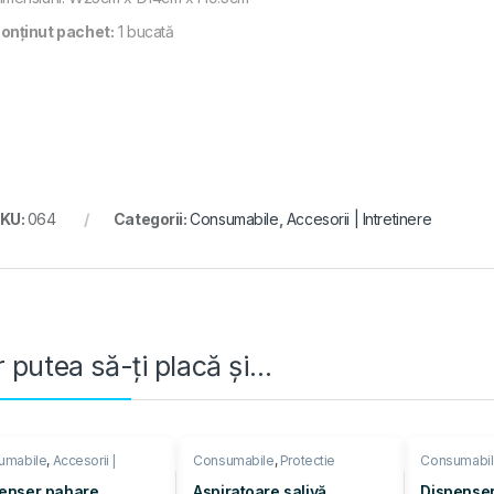
onținut pachet:
1 bucată
KU:
064
Categorii:
Consumabile
,
Accesorii | Intretinere
 putea să-ți placă și…
umabile
,
Accesorii |
Consumabile
,
Protectie
Consumabi
inere
Intretinere
enser pahare
Aspiratoare salivă
Dispenser