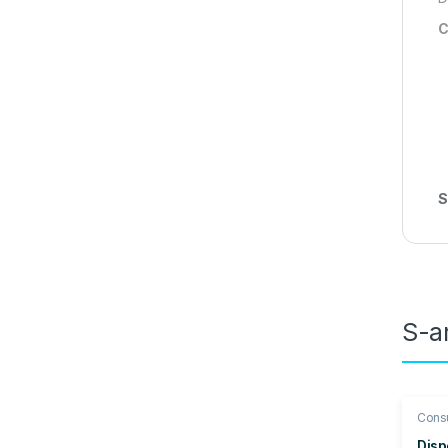
C
S
S-ar
Cons
Intret
Disp