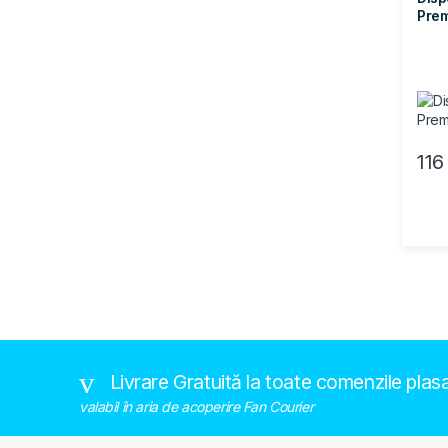
Prem
11
Brands Carousel
Livrare Gratuită la toate comenzile plas
valabil în aria de acoperire Fan Courier