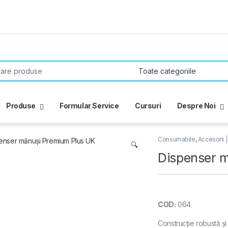
r:
Produse
Formular Service
Cursuri
Despre Noi
Consumabile
,
Accesorii |
🔍
Dispenser 
COD:
064
Construcție robustă și