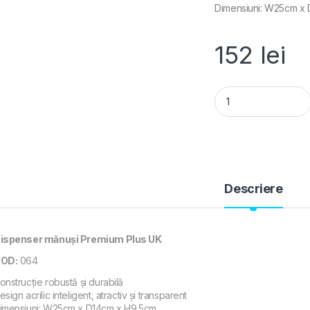
Dimensiuni: W25cm x
152
lei
Dispenser mănuși P
Descriere
ispenser mănuși Premium Plus UK
OD:
064
onstrucție robustă și durabilă
esign acrilic inteligent, atractiv și transparent
imensiuni: W25cm x D14cm x H9.5cm