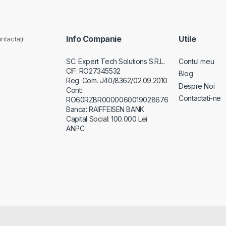
Info Companie
Utile
ntactați!
SC. Expert Tech Solutions S.R.L.
Contul meu
CIF: RO27345532
Blog
Reg. Com. J40/8362/02.09.2010
Despre Noi
Cont:
Contactati-ne
RO60RZBR0000060019028676
Banca: RAIFFEISEN BANK
Capital Social: 100.000 Lei
ANPC