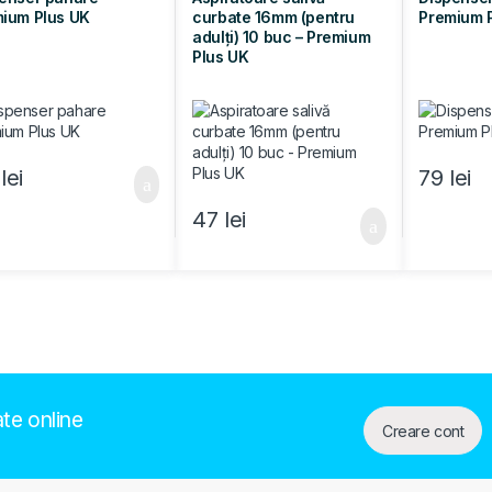
ium Plus UK
curbate 16mm (pentru
Premium 
adulți) 10 buc – Premium
Plus UK
6
lei
79
lei
47
lei
ate online
Creare cont