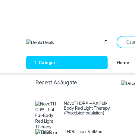
Skip to navigation
Skip to content
Search fo
Open
Categorii
Home
Recent Adăugate
NovoTHOR® – Pat Full-
Body Red Light Therapy
(Photobiomodulation)
THOR Laser VetMax