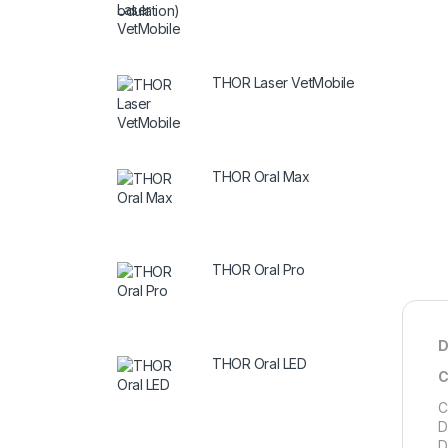
THOR Laser VetMobile
THOR Oral Max
THOR Oral Pro
D
THOR Oral LED
C
C
D
D