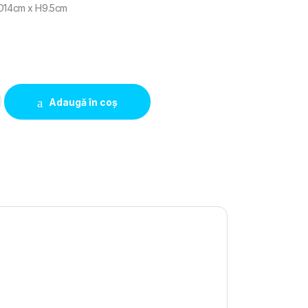
 D14cm x H9.5cm
remium Plus UK quantity
Adaugă în coș