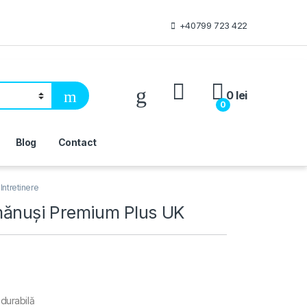
+40799 723 422
My Account
0
lei
0
Blog
Contact
 Intretinere
mănuși Premium Plus UK
 durabilă