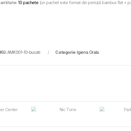
antitate:
10 pachete
(un pachet este format din periuță bambus flat + pa
KU:
AMK001-10-bucati
Categorie:
Igiena Orala