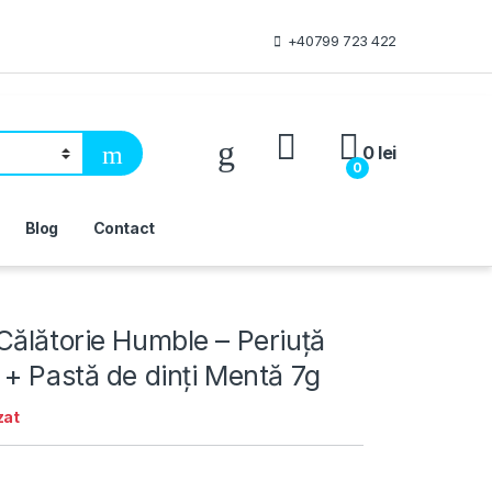
+40799 723 422
My Account
0
lei
0
Blog
Contact
Călătorie Humble – Periuță
 + Pastă de dinți Mentă 7g
zat