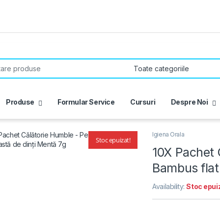
r:
Produse
Formular Service
Cursuri
Despre Noi
Igiena Orala
Stoc epuizat!
🔍
10X Pachet 
Bambus flat
Availability:
Stoc epui