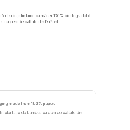
ță de dinți din lume cu mâner 100% biodegradabil
s cu perii de calitate din DuPont.
aging made from 100% paper.
n plantație de bambus cu perii de calitate din