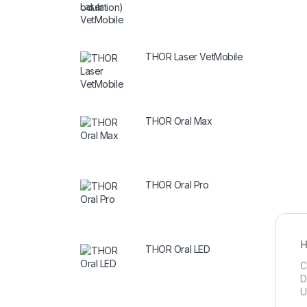
THOR Laser VetMobile
THOR Oral Max
THOR Oral Pro
H
THOR Oral LED
C
D
U