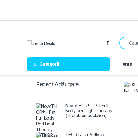
Skip to navigation
Skip to content
Search fo
Open
Categorii
Home
Recent Adăugate
NovoTHOR® – Pat Full-
Body Red Light Therapy
(Photobiomodulation)
THOR Laser VetMax