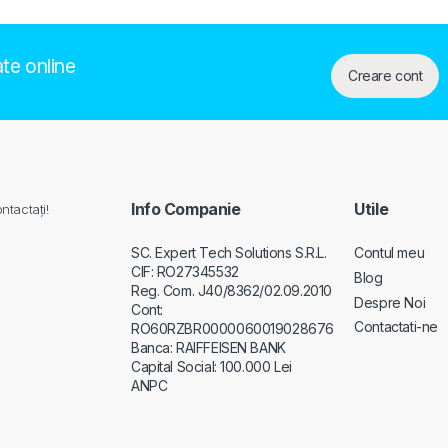
ate online
Creare cont
Info Companie
Utile
ntactați!
SC. Expert Tech Solutions S.R.L.
Contul meu
CIF: RO27345532
Blog
Reg. Com. J40/8362/02.09.2010
Despre Noi
Cont:
Contactati-ne
RO60RZBR0000060019028676
Banca: RAIFFEISEN BANK
Capital Social: 100.000 Lei
ANPC