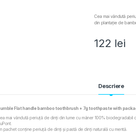
Cea mai vândută periu
din plantație de bambu
122
lei
Descriere
umble Flat handle bamboo toothbrush + 7g toothpaste with pack
ea mai vândută periuță de dinți din lume cu mâner 100% biodegradabil di
uPont.
n pachet conține periuță de dinți și pastă de dinți naturală cu mentă.