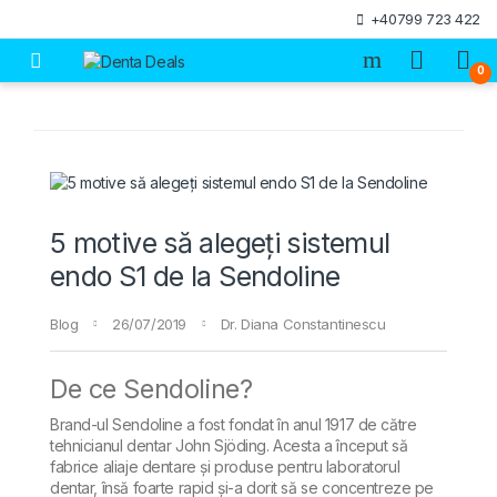
Skip to navigation
Skip to content
+40799 723 422
Open
0
5 motive să alegeți sistemul
endo S1 de la Sendoline
Blog
26/07/2019
Dr. Diana Constantinescu
De ce Sendoline?
Brand-ul Sendoline a fost fondat în anul 1917 de către
tehnicianul dentar John Sjöding. Acesta a început să
fabrice aliaje dentare și produse pentru laboratorul
dentar, însă foarte rapid și-a dorit să se concentreze pe