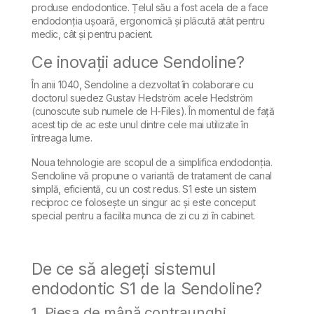
produse endodontice. Țelul său a fost acela de a face
endodonția ușoară, ergonomică și plăcută atât pentru
medic, cât și pentru pacient.
Ce inovații aduce Sendoline?
În anii 1040, Sendoline a dezvoltat în colaborare cu
doctorul suedez Gustav Hedström acele Hedström
(cunoscute sub numele de H-Files). În momentul de față
acest tip de ac este unul dintre cele mai utilizate în
întreaga lume.
Noua tehnologie are scopul de a simplifica endodonția.
Sendoline vă propune o variantă de tratament de canal
simplă, eficientă, cu un cost redus. S1 este un sistem
reciproc ce folosește un singur ac și este conceput
special pentru a facilita munca de zi cu zi în cabinet.
De ce să alegeți sistemul
endodontic S1 de la Sendoline?
1. Piesa de mână contraunghi