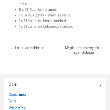
inclus
8 x S1 Plus – kit tratament
1 x S1 Plus 25/06 – 25mm (rezervă)
1 x S1 conuri de hârtie standard
1 x S1 conuri de gutaperca standard
Navigare în articole
←
Laser vs antibiotice
Măștile de protecție în
stomatologie
→
Brands Carousel
Utile
Contul meu
Blog
Despre Noi