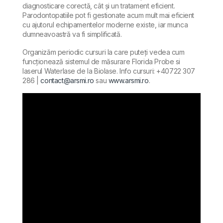
diagnosticare corectă, cât și un tratament eficient.
Parodontopatiile pot fi gestionate acum mult mai eficient
cu ajutorul echipamentelor moderne existe, iar munca
dumneavoastră va fi simplificată.
Organizăm periodic cursuri la care puteți vedea cum
funcționează sistemul de măsurare Florida Probe si
laserul Waterlase de la Biolase. Info cursuri: +40722 307
286 |
contact@arsmi.ro
sau
www.arsmi.ro
.