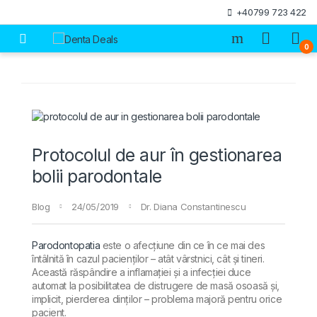
Skip to navigation
Skip to content
+40799 723 422
Open
0
Protocolul de aur în gestionarea
bolii parodontale
Blog
24/05/2019
Dr. Diana Constantinescu
Parodontopatia
este o afecțiune din ce în ce mai des
întâlnită în cazul pacienților – atât vârstnici, cât și tineri.
Această răspândire a inflamației și a infecției duce
automat la posibilitatea de distrugere de masă osoasă și,
implicit, pierderea dinților – problema majoră pentru orice
pacient.