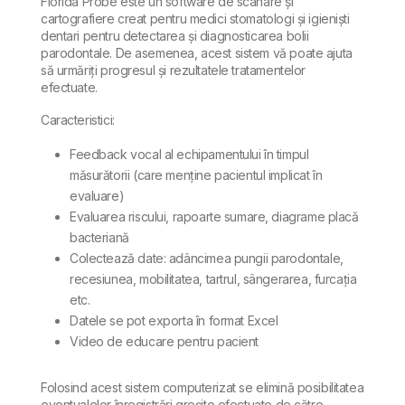
Florida Probe este un software de scanare și
cartografiere creat pentru medici stomatologi și igieniști
dentari pentru detectarea și diagnosticarea bolii
parodontale. De asemenea, acest sistem vă poate ajuta
să urmăriți progresul și rezultatele tratamentelor
efectuate.
Caracteristici:
Feedback vocal al echipamentului în timpul
măsurătorii (care menține pacientul implicat în
evaluare)
Evaluarea riscului, rapoarte sumare, diagrame placă
bacteriană
Colectează date: adâncimea pungii parodontale,
recesiunea, mobilitatea, tartrul, sângerarea, furcația
etc.
Datele se pot exporta în format Excel
Video de educare pentru pacient
Folosind acest sistem computerizat se elimină posibilitatea
eventualelor înregistrări greșite efectuate de către