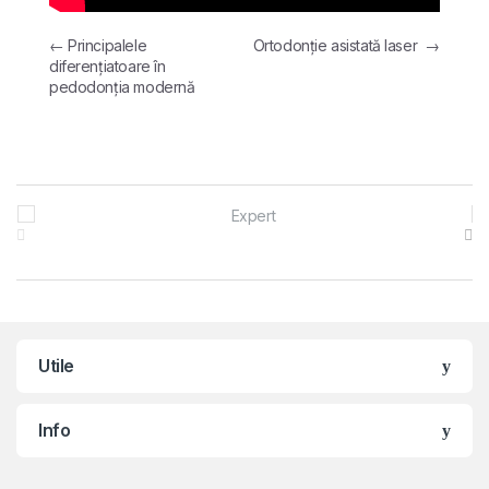
Navigare în articole
←
Principalele
Ortodonție asistată laser
→
diferențiatoare în
pedodonția modernă
Brands Carousel
Utile
Info