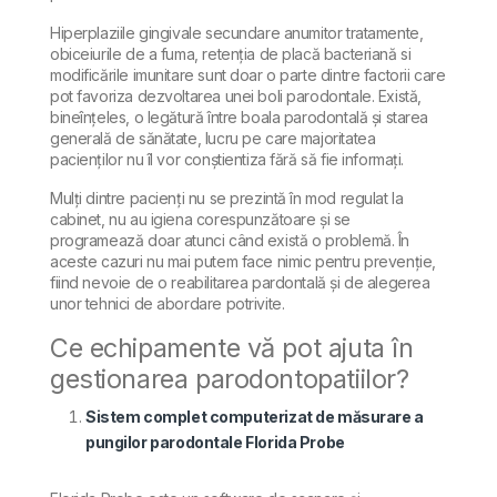
Hiperplaziile gingivale secundare anumitor tratamente,
obiceiurile de a fuma, retenția de placă bacteriană si
modificările imunitare sunt doar o parte dintre factorii care
pot favoriza dezvoltarea unei boli parodontale. Există,
bineînțeles, o legătură între boala parodontală și starea
generală de sănătate, lucru pe care majoritatea
pacienților nu îl vor conștientiza fără să fie informați.
Mulți dintre pacienți nu se prezintă în mod regulat la
cabinet, nu au igiena corespunzătoare și se
programează doar atunci când există o problemă. În
aceste cazuri nu mai putem face nimic pentru prevenție,
fiind nevoie de o reabilitarea pardontală și de alegerea
unor tehnici de abordare potrivite.
Ce echipamente vă pot ajuta în
gestionarea parodontopatiilor?
Sistem complet computerizat de măsurare a
pungilor parodontale Florida Probe