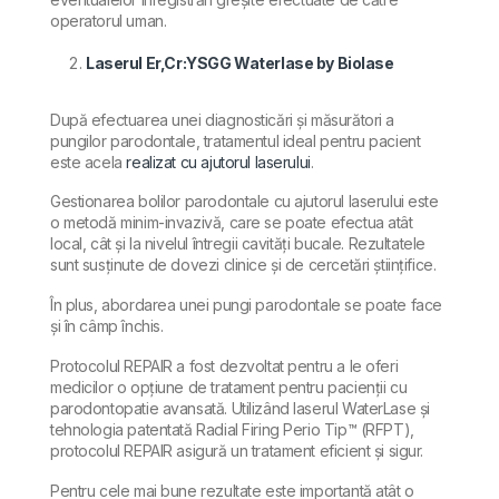
operatorul uman.
Laserul Er,Cr:YSGG Waterlase by Biolase
După efectuarea unei diagnosticări și măsurători a
pungilor parodontale, tratamentul ideal pentru pacient
este acela
realizat cu ajutorul laserului
.
Gestionarea bolilor parodontale cu ajutorul laserului este
o metodă minim-invazivă, care se poate efectua atât
local, cât și la nivelul întregii cavități bucale. Rezultatele
sunt susținute de dovezi clinice și de cercetări științifice.
În plus, abordarea unei pungi parodontale se poate face
și în câmp închis.
Protocolul REPAIR a fost dezvoltat pentru a le oferi
medicilor o opțiune de tratament pentru pacienții cu
parodontopatie avansată. Utilizând laserul WaterLase și
tehnologia patentată Radial Firing Perio Tip™ (RFPT),
protocolul REPAIR asigură un tratament eficient și sigur.
Pentru cele mai bune rezultate este importantă atât o