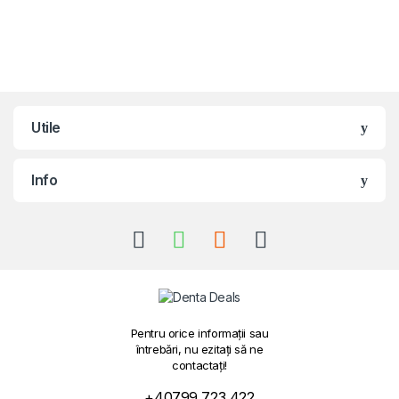
Brands Carousel
Utile
Info
Pentru orice informații sau
întrebări, nu ezitați să ne
contactați!
+40799 723 422