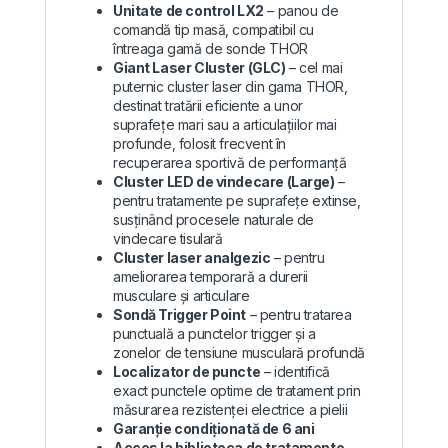
Unitate de control LX2
– panou de
comandă tip masă, compatibil cu
întreaga gamă de sonde THOR
Giant Laser Cluster (GLC)
– cel mai
puternic cluster laser din gama THOR,
destinat tratării eficiente a unor
suprafețe mari sau a articulațiilor mai
profunde, folosit frecvent în
recuperarea sportivă de performanță
Cluster LED de vindecare (Large)
–
pentru tratamente pe suprafețe extinse,
susținând procesele naturale de
vindecare tisulară
Cluster laser analgezic
– pentru
ameliorarea temporară a durerii
musculare și articulare
Sondă Trigger Point
– pentru tratarea
punctuală a punctelor trigger și a
zonelor de tensiune musculară profundă
Localizator de puncte
– identifică
exact punctele optime de tratament prin
măsurarea rezistenței electrice a pielii
Garanție condiționată de 6 ani
Acces la biblioteca de tratamente