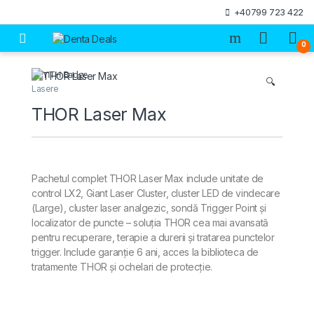
Skip to navigation
Skip to content
+40799 723 422
Open
0
🔍
Lasere
THOR Laser Max
Pachetul complet THOR Laser Max include unitate de
control LX2, Giant Laser Cluster, cluster LED de vindecare
(Large), cluster laser analgezic, sondă Trigger Point și
localizator de puncte – soluția THOR cea mai avansată
pentru recuperare, terapie a durerii și tratarea punctelor
trigger. Include garanție 6 ani, acces la biblioteca de
tratamente THOR și ochelari de protecție.