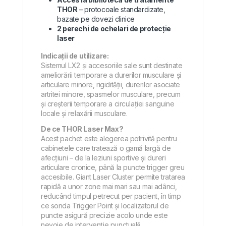
THOR
– protocoale standardizate,
bazate pe dovezi clinice
2 perechi de ochelari de protecție
laser
Indicații de utilizare:
Sistemul LX2 și accesoriile sale sunt destinate
ameliorării temporare a durerilor musculare și
articulare minore, rigidității, durerilor asociate
artritei minore, spasmelor musculare, precum
și creșterii temporare a circulației sanguine
locale și relaxării musculare.
De ce THOR Laser Max?
Acest pachet este alegerea potrivită pentru
cabinetele care tratează o gamă largă de
afecțiuni – de la leziuni sportive și dureri
articulare cronice, până la puncte trigger greu
accesibile. Giant Laser Cluster permite tratarea
rapidă a unor zone mai mari sau mai adânci,
reducând timpul petrecut per pacient, în timp
ce sonda Trigger Point și localizatorul de
puncte asigură precizie acolo unde este
nevoie de intervenție punctuală.