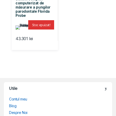
computerizat de
măsurare a pungilor
parodontale Florida
Probe
Stoc epuizat!
43.301
lei
Brands Carousel
Utile
Contul meu
Blog
Despre Noi