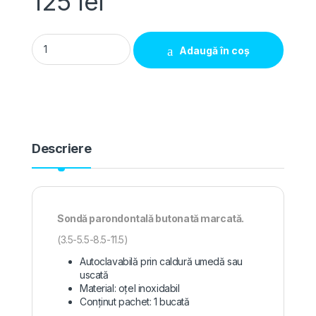
125
lei
Sonda parondontala butonata marcata WHO CC Premier qu
Adaugă în coș
Descriere
Sondă parondontală butonată marcată.
(3.5-5.5-8.5-11.5)
Autoclavabilă prin caldură umedă sau
uscată
Material: oțel inoxidabil
Conținut pachet: 1 bucată