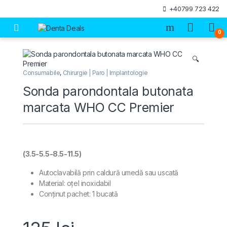
Skip to navigation
Skip to content
+40799 723 422
Open
0
🔍
Consumabile
,
Chirurgie | Paro | Implantologie
Sonda parondontala butonata
marcata WHO CC Premier
(3.5-5.5-8.5-11.5)
Autoclavabilă prin caldură umedă sau uscată
Material: oțel inoxidabil
Conținut pachet: 1 bucată