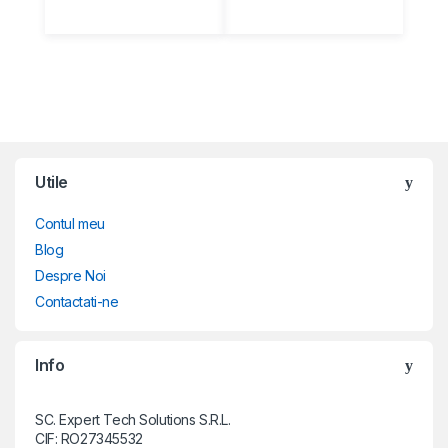
Brands Carousel
Utile
Contul meu
Blog
Despre Noi
Contactati-ne
Info
SC. Expert Tech Solutions S.R.L.
CIF: RO27345532