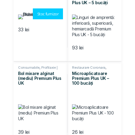
Plus UK – 5 bucăți
Stoc furnizor
33
lei
93
lei
Consumabile
,
Profilaxie |
Restaurare Coronara
,
Cosmetica
,
Restaurare
Consumabile
Bol mixare alginat
Microaplicatoare
Coronara
(mediu) Premium Plus
Premium Plus UK –
UK
100 bucăți
39
lei
26
lei