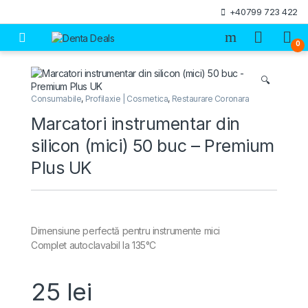
Skip to navigation
Skip to content
+40799 723 422
Open
0
🔍
Consumabile
,
Profilaxie | Cosmetica
,
Restaurare Coronara
Marcatori instrumentar din
silicon (mici) 50 buc – Premium
Plus UK
Dimensiune perfectă pentru instrumente mici
Complet autoclavabil la 135°C
25
lei