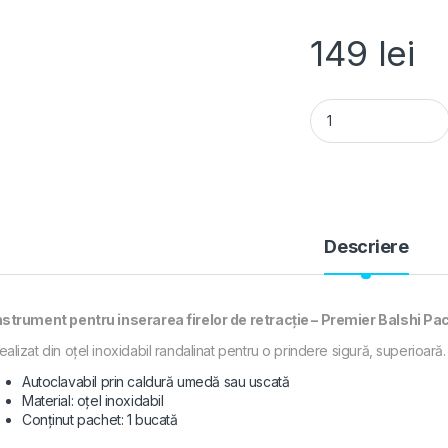
149
lei
Instrument inserare 
Descriere
nstrument pentru inserarea firelor de retracție – Premier Balshi Pa
ealizat din oțel inoxidabil randalinat pentru o prindere sigură, superioară.
Autoclavabil prin caldură umedă sau uscată
Material: oțel inoxidabil
Conținut pachet: 1 bucată