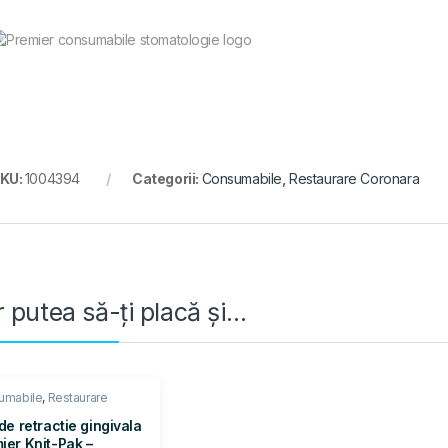
KU:
1004394
Categorii:
Consumabile
,
Restaurare Coronara
 putea să-ți placă și…
umabile
,
Restaurare
nara
 de retractie gingivala
ier Knit-Pak –