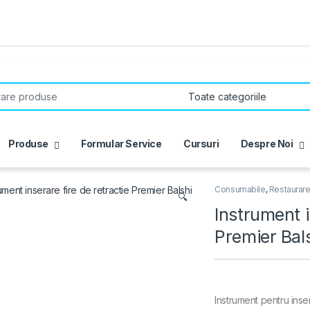
r:
Produse
Formular Service
Cursuri
Despre Noi
Consumabile
,
Restaurar
🔍
Instrument i
Premier Bal
Instrument pentru inse