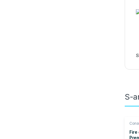
S
S-ar
Cons
Coro
Fire
Prem