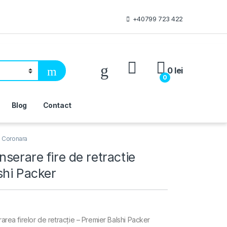
+40799 723 422
My Account
0
lei
0
Blog
Contact
e Coronara
nserare fire de retractie
shi Packer
rarea firelor de retracție – Premier Balshi Packer