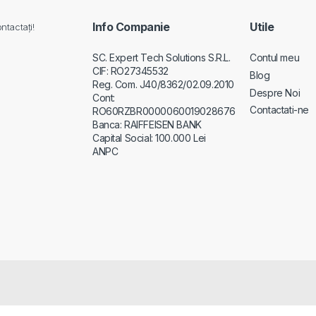
Info Companie
Utile
ntactați!
SC. Expert Tech Solutions S.R.L.
Contul meu
CIF: RO27345532
Blog
Reg. Com. J40/8362/02.09.2010
Despre Noi
Cont:
Contactati-ne
RO60RZBR0000060019028676
Banca: RAIFFEISEN BANK
Capital Social: 100.000 Lei
ANPC