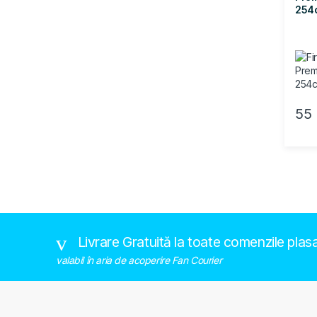
254
55
Brands Carousel
Livrare Gratuită la toate comenzile plas
valabil în aria de acoperire Fan Courier