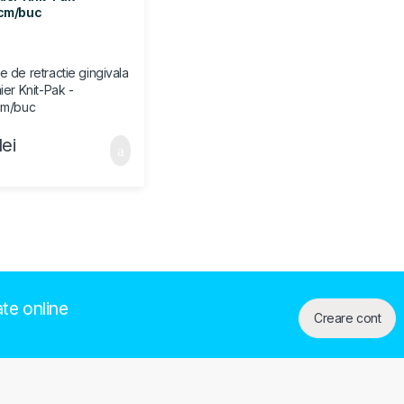
cm/buc
lei
ate online
Creare cont