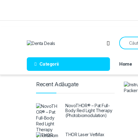
Skip to navigation
Skip to content
Search fo
Open
Categorii
Home
Recent Adăugate
NovoTHOR® – Pat Full-
Body Red Light Therapy
(Photobiomodulation)
THOR Laser VetMax