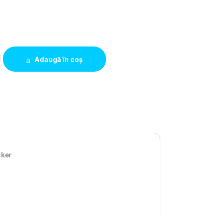
fire de retractie Premier Balshi Packer quantity
Adaugă în coș
cker