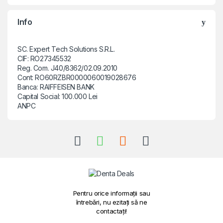
Info
SC. Expert Tech Solutions S.R.L.
CIF: RO27345532
Reg. Com. J40/8362/02.09.2010
Cont: RO60RZBR0000060019028676
Banca: RAIFFEISEN BANK
Capital Social: 100.000 Lei
ANPC
Pentru orice informații sau
întrebări, nu ezitați să ne
contactați!