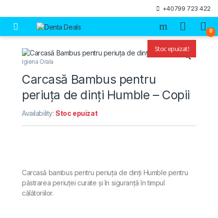
Skip to navigation
Skip to content
+40799 723 422
Open
0
Stoc epuizat!
🔍
Igiena Orala
Carcasă Bambus pentru
periuța de dinți Humble – Copii
Availability:
Stoc epuizat
Carcasă bambus pentru periuța de dinți Humble pentru
păstrarea periuței curate și în siguranță în timpul
călătoriilor.