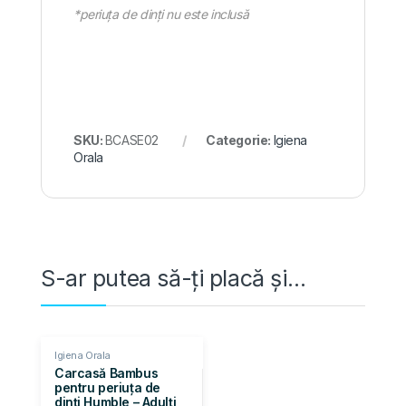
*periuța de dinți nu este inclusă
SKU:
BCASE02
Categorie:
Igiena
Orala
S-ar putea să-ți placă și…
Igiena Orala
Carcasă Bambus
pentru periuța de
dinți Humble – Adulți