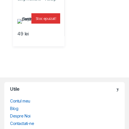
Stoc epuizat!
49
lei
Brands Carousel
Utile
Contul meu
Blog
Despre Noi
Contactati-ne