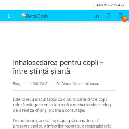
Skip to navigation
Skip to content
+40799 723 422
Open
0
Inhalosedarea pentru copii –
între știință și artă
Blog
14/09/2018
Dr. Diana Constantinescu
Este binecunoscut faptul că o bună parte dintre copii
refuză categoric orice tentativă a medicului stomatolog
de a realiza chiar și o banală consultație.
Din nefericire, acești copii ajung să considere că
prezența cariilor, a infecțiilor repetate, a respirației urât