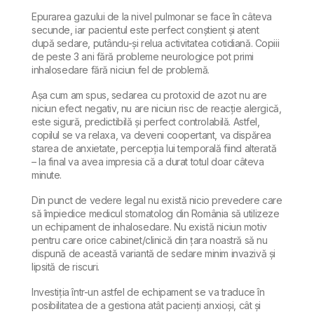
Epurarea gazului de la nivel pulmonar se face în câteva
secunde, iar pacientul este perfect conștient și atent
după sedare, putându-și relua activitatea cotidiană. Copiii
de peste 3 ani fără probleme neurologice pot primi
inhalosedare fără niciun fel de problemă.
Așa cum am spus, sedarea cu protoxid de azot nu are
niciun efect negativ, nu are niciun risc de reacție alergică,
este sigură, predictibilă și perfect controlabilă. Astfel,
copilul se va relaxa, va deveni coopertant, va dispărea
starea de anxietate, percepția lui temporală fiind alterată
– la final va avea impresia că a durat totul doar câteva
minute.
Din punct de vedere legal nu există nicio prevedere care
să împiedice medicul stomatolog din România să utilizeze
un echipament de inhalosedare. Nu există niciun motiv
pentru care orice cabinet/clinică din țara noastră să nu
dispună de această variantă de sedare minim invazivă și
lipsită de riscuri.
Investiția într-un astfel de echipament se va traduce în
posibilitatea de a gestiona atât pacienți anxioși, cât și