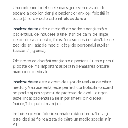
Una dintre metodele cele mai sigure și mai vizate de
sedare a copiilor, dar și a pacienților anxioși, folosită în
toate țările civilizate este
inhalosedarea
.
Inhalosedarea
este o metodă de sedare conștientă a
pacientului, de inducere a unei stări de calm, de liniște,
de abolire a anxietății, folosită cu succes în străinătate de
zeci de ani, atât de medici, cât și de personalul auxiliar
(asistentă, igienist).
Obținerea colaborării conștiente a pacientului este primul
și poate cel mai important aspect în demararea oricărei
manopere medicale.
Inhalosedarea
este extrem de ușor de realizat de către
medic și/sau asistentă, este perfect controlabilă (oricând
se poate ajusta raportul de protoxid de azot – oxigen
astfel încât pacientul să fie în parametrii clinici ideali
înainte/în timpul intervenției).
Instruirea pentru folosirea inhalosedării durează o zi și
este ideal să fie realizată de către un medic specialist în
ATI.