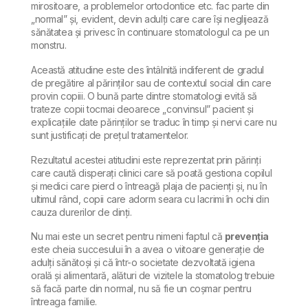
mirositoare, a problemelor ortodontice etc. fac parte din
„normal” și, evident, devin adulți care care își neglijează
sănătatea și privesc în continuare stomatologul ca pe un
monstru.
Această atitudine este des întâlnită indiferent de gradul
de pregătire al părinților sau de contextul social din care
provin copiii. O bună parte dintre stomatologi evită să
trateze copii tocmai deoarece „convinsul” pacient și
explicațiile date părinților se traduc în timp și nervi care nu
sunt justificați de prețul tratamentelor.
Rezultatul acestei atitudini este reprezentat prin părinți
care caută disperați clinici care să poată gestiona copilul
și medici care pierd o întreagă plaja de pacienți și, nu în
ultimul rând, copii care adorm seara cu lacrimi în ochi din
cauza durerilor de dinți.
Nu mai este un secret pentru nimeni faptul că
prevenția
este cheia succesului în a avea o viitoare generație de
adulți sănătoși și că într-o societate dezvoltată igiena
orală și alimentară, alături de vizitele la stomatolog trebuie
să facă parte din normal, nu să fie un coșmar pentru
întreaga familie.