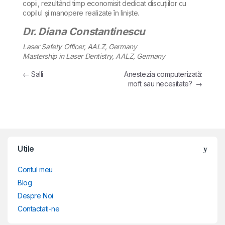
copii, rezultând timp economisit dedicat discuțiilor cu
copilul și manopere realizate în liniște.
Dr. Diana Constantinescu
Laser Safety Officer, AALZ, Germany
Mastership in Laser Dentistry, AALZ, Germany
Navigare în articole
←
Salli
Anestezia computerizată:
moft sau necesitate?
→
Brands Carousel
Utile
Contul meu
Blog
Despre Noi
Contactati-ne