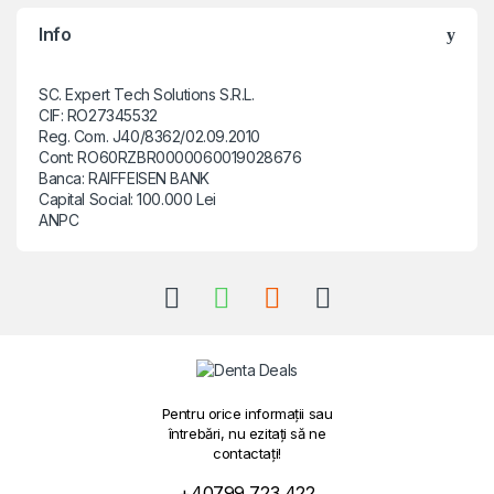
Info
SC. Expert Tech Solutions S.R.L.
CIF: RO27345532
Reg. Com. J40/8362/02.09.2010
Cont: RO60RZBR0000060019028676
Banca: RAIFFEISEN BANK
Capital Social: 100.000 Lei
ANPC
Pentru orice informații sau
întrebări, nu ezitați să ne
contactați!
+40799 723 422