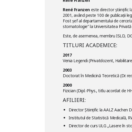
René Franzen
René Franzen
este director științific
2001, având peste 100 de publicații l
Fost șef al departamentului de cercetar
stomatologie” la Universitatea Privată
Este, de asemenea, membru ISLD, DGL și
TITLURI ACADEMICE:
2017
Venia Legendi (Privatdozent, Habilitar
2003
Doctorat în Medicină Teoretică (Dr. re
2000
Fizician (Dipl.-Phys., titlu acordat de
AFILIERI:
Director Științific la AALZ Aachen
Institutul de Statistică Medicală,
Director de curs ULG „Lasere în st