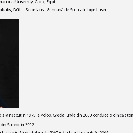
national University, Cairo, Egipt
onsultativ, DGL – Societatea Germană de Stomatologie Laser
)
s-a născut în 1975 la Volos, Grecia, unde din 2003 conduce o clinică stom
” din Salonic în 2002
 în Lasere în Stomatologie la RWTH Aachen University în 2006