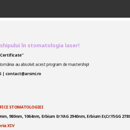
shipului în stomatologia laser!
Certificate”
România au absolvit acest program de mastership!
286 | contact@arsmi.ro
IFICE STOMATOLOGIEI
nm, 980nm, 1064nm, Erbium Er:YAG 2940nm, Erbium Er,Cr:YSGG 27
eria XIV