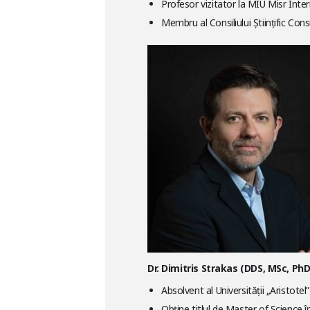
Profesor vizitator la MIU Misr Inter
Membru al Consiliului Științific C
Dr. Dimitris Strakas (DDS, MSc, PhD
Absolvent al Universității „Aristotel
Obține titlul de Master of Science