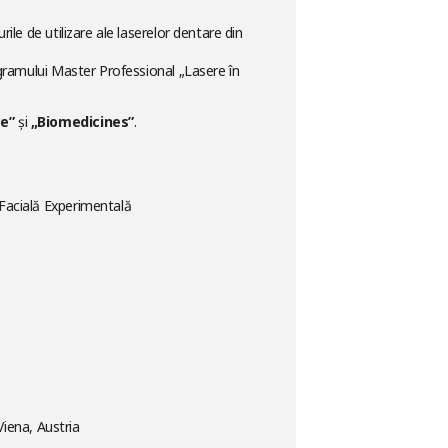
rile de utilizare ale laserelor dentare din
ogramului Master Professional „Lasere în
ce”
și
„Biomedicines”
.
-Facială Experimentală
iena, Austria