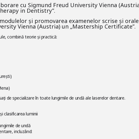
laborare cu Sigmund Freud University Vienna (Austria
Therapy in Dentistry”.
odulelor și promovarea examenelor scrise și orale, 
rsity Vienna (Austria) un „Mastership Certificate”.
le, combină teorie și practică:
urești)
iena)
ați de specializare în toate lungimile de undă ale laserelor dentare.
i clasificarea luminii
 lungimile de undă
dentare, incluzând: