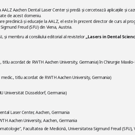
 la AALZ Aachen Dental Laser Center și predă și cercetează aplicațiile și cazu
egate de acest domeniu.
e preclinică și educație la AALZ, el este în prezent director de curs al pr
 Sigmund Freud (SFU) din Viena, Austria.
 membru al consiliului editorial al revistelor
„Lasers in Dental Scien
e, titlu acordat de RWTH Aachen University, Germania) în Chirurgie Maxilo
r. medic., titlu acordat de RWTH Aachen University, Germania)
 HHU Universität Düsseldorf, Germania)
 Dental Laser Center, Aachen, Germania
 RWTH Aachen University, Aachen, Germania
omatologie”, Facultatea de Medicină, Universitatea Sigmund Freud (SFU), V