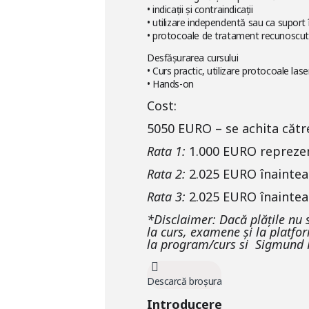
• indicații și contraindicații
• utilizare independentă sau ca suport 
• protocoale de tratament recunoscu
Desfășurarea cursului
• Curs practic, utilizare protocoale lase
• Hands-on
Cost
:
5050 EURO – se achita către
Rata 1:
1.000 EURO reprezen
Rata 2:
2.025 EURO înaintea
Rata 3:
2.025 EURO înainte
*Disclaimer: Dacă plățile nu 
la curs, examene și la platfor
la program/curs si Sigmund F
Descarcă broșura
Introducere