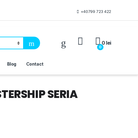
+40799 723 422
My Account
0
lei
0
Blog
Contact
TERSHIP SERIA