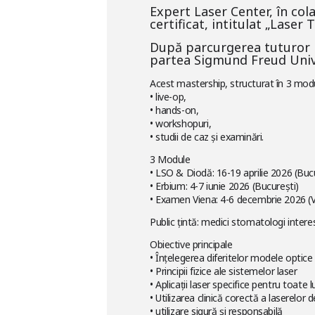
Expert Laser Center, în co
certificat, intitulat „Laser 
După parcurgerea tuturor m
partea Sigmund Freud Unive
Acest mastership, structurat în 3 modu
• live-op,
• hands-on,
• workshopuri,
• studii de caz și examinări.
3 Module
• LSO & Diodă: 16-19 aprilie 2026 (Buc
• Erbium: 4-7 iunie 2026 (București)
• Examen Viena: 4-6 decembrie 2026 (V
Public țintă: medici stomatologi interes
Obiective principale
• Înțelegerea diferitelor modele optice ș
• Principii fizice ale sistemelor laser
• Aplicații laser specifice pentru toate
• Utilizarea clinică corectă a laserelor 
• utilizare sigură și responsabilă