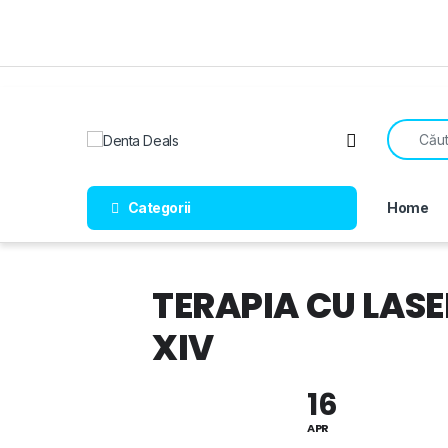
Skip to navigation
Skip to content
Search fo
Open
Categorii
Home
TERAPIA CU LASE
XIV
16
APR