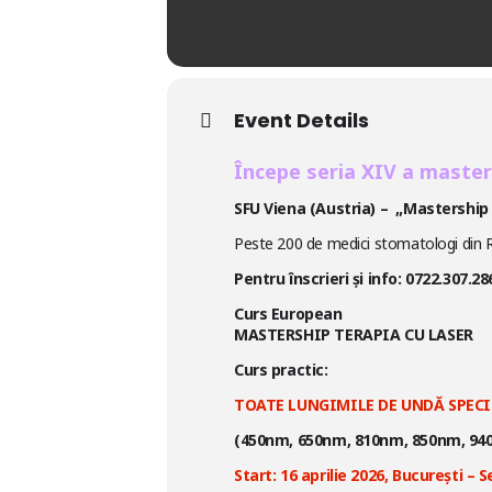
Event Details
Începe seria XIV a master
SFU Viena (Austria) – „Mastership 
Peste 200 de medici stomatologi din 
Pentru înscrieri și info: 0722.307.
Curs European
MASTERSHIP TERAPIA CU LASER
Curs practic:
TOATE LUNGIMILE DE UNDĂ SPEC
(450nm, 650nm, 810nm, 850nm, 940
Start: 16 aprilie 2026, București – S