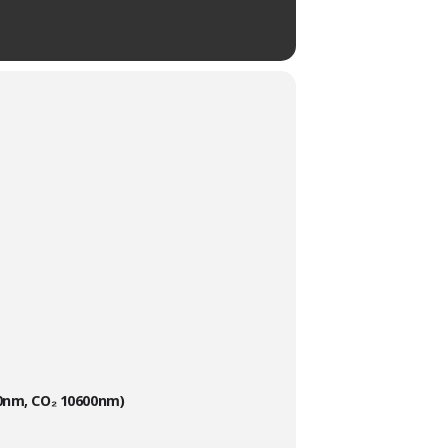
80nm, CO₂ 10600nm)