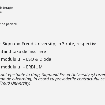
în terapie
te
r pe pacienți
 Sigmund Freud University, in 3 rate, respectiv:
tând taxa de înscriere
 modulului – LSO & Dioda
a modulului – ERBIUM
sunt efectuate la timp, Sigmund Freud University își rez
ma de e-learning, in acord cu prevederile contractului ce 
reud University.