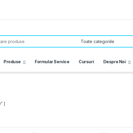
r:
Produse
Formular Service
Cursuri
Despre Noi
” ]