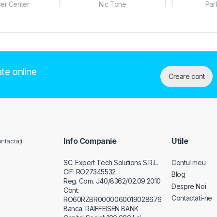
ate online
Creare cont
Info Companie
Utile
ntactați!
SC. Expert Tech Solutions S.R.L.
Contul meu
CIF: RO27345532
Blog
Reg. Com. J40/8362/02.09.2010
Despre Noi
Cont:
Contactati-ne
RO60RZBR0000060019028676
Banca: RAIFFEISEN BANK