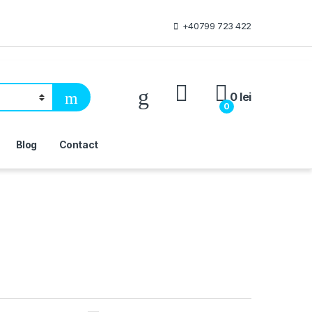
+40799 723 422
My Account
0
lei
0
Blog
Contact