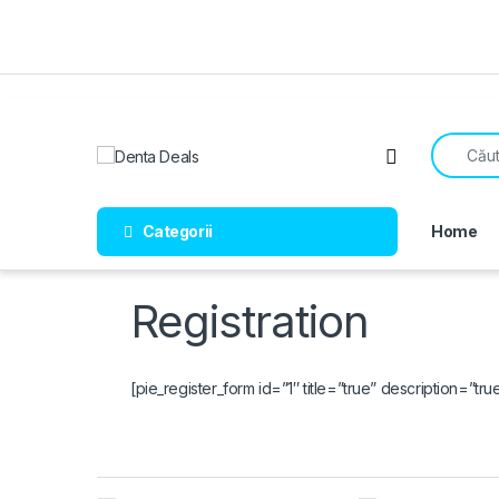
Skip to navigation
Skip to content
Search fo
Open
Categorii
Home
Registration
[pie_register_form id=”1″ title=”true” description=”true
Brands Carousel