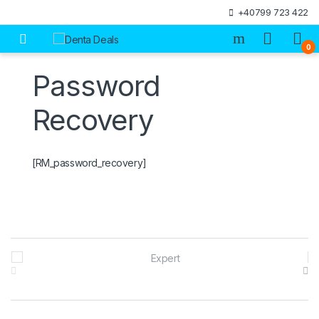
Skip to navigation
Skip to content
+40799 723 422
Open
0
Password
Recovery
[RM_password_recovery]
Brands Carousel